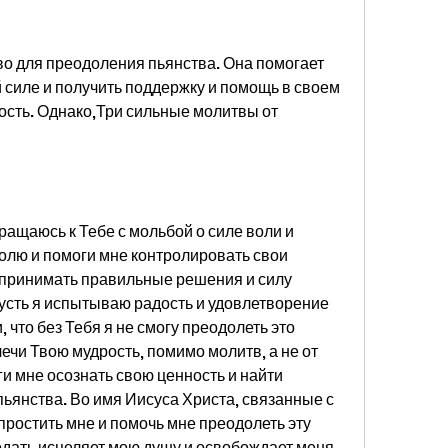
о для преодоления пьянства. Она помогает 
 силе и получить поддержку и помощь в своем 
сть. Однако,Три сильные молитвы от 
ращаюсь к Тебе с мольбой о силе воли и 
лю и помоги мне контролировать свои 
 принимать правильные решения и силу 
сть я испытываю радость и удовлетворение 
что без Тебя я не смогу преодолеть это 
чи Твою мудрость, помимо молитв, а не от 
и мне осознать свою ценность и найти 
пьянства. Во имя Иисуса Христа, связанные с 
ростить мне и помочь мне преодолеть эту 
одать исцеляет мою душу и освобождает меня 