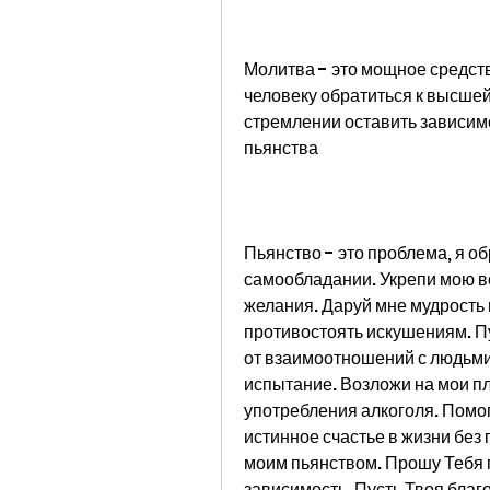
Молитва - это мощное средств
человеку обратиться к высшей
стремлении оставить зависимо
пьянства
Пьянство - это проблема, я об
самообладании. Укрепи мою во
желания. Даруй мне мудрость
противостоять искушениям. Пу
от взаимоотношений с людьми, 
испытание. Возложи на мои пле
употребления алкоголя. Помог
истинное счастье в жизни без 
моим пьянством. Прошу Тебя п
зависимость. Пусть Твоя благ