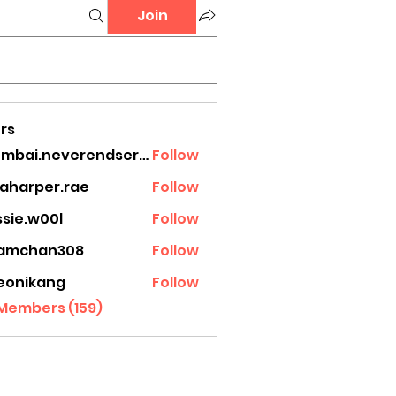
Join
rs
mumbai.neverendservices
Follow
.neverendservices
laharper.rae
Follow
rper.rae
ssie.w00l
Follow
.w00l
amchan308
Follow
han308
eonikang
Follow
ikang
 Members (159)