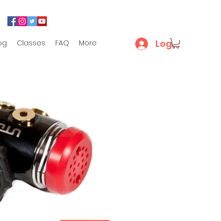
Log In
og
Classes
FAQ
More