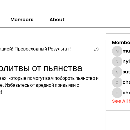
Members
About
Membe
цией! Превосходный Результат!
mumbai
ny
олитвы от пьянства
nylaha
su
sussie
ах, которые помогут вам побороть пьянство и 
ch
. Избавьтесь от вредной привычки с 
chamc
в!
ch
cheon
See All