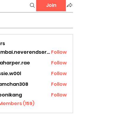
Join
rs
mumbai.neverendservices
Follow
.neverendservices
laharper.rae
Follow
rper.rae
ssie.w00l
Follow
.w00l
amchan308
Follow
han308
eonikang
Follow
ikang
 Members (159)