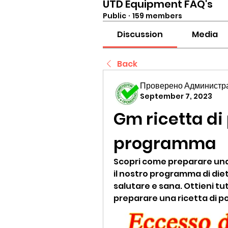
UTD Equipment FAQ's
Public
·
159 members
Discussion
Media
Back
Проверено Администра
September 7, 2023
Gm ricetta di p
programma
Scopri come preparare una g
il nostro programma di diet
salutare e sana. Ottieni tut
preparare una ricetta di po