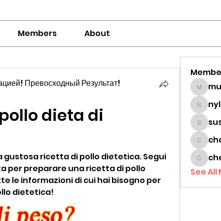
Members
About
Membe
цией! Превосходный Результат!
mumbai
ny
ollo dieta di 
nylaha
su
sussie
ch
chamc
ustosa ricetta di pollo dietetica. Segui 
ch
cheon
a per preparare una ricetta di pollo 
See All
te le informazioni di cui hai bisogno per 
llo dietetica!