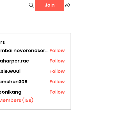
Join
rs
mumbai.neverendservices
Follow
.neverendservices
laharper.rae
Follow
rper.rae
ssie.w00l
Follow
.w00l
amchan308
Follow
han308
eonikang
Follow
ikang
 Members (159)