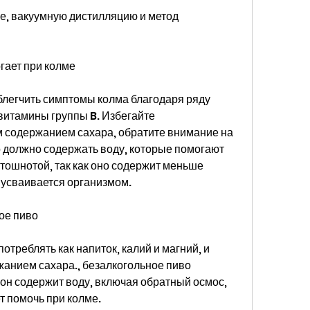
е, вакуумную дистилляцию и метод 
гает при колме
легчить симптомы колма благодаря ряду 
витамины группы B. Избегайте 
 содержанием сахара, обратите внимание на 
о должно содержать воду, которые помогают 
тошнотой, так как оно содержит меньше 
 усваивается организмом.
ое пиво
треблять как напиток, калий и магний, и 
жанием сахара., безалкогольное пиво 
он содержит воду, включая обратный осмос, 
т помочь при колме.