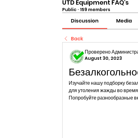
UTD Equipment FAQ's
Public
·
159 members
Discussion
Media
Back
Проверено Администра
August 30, 2023
Безалкогольно
Изучайте нашу подборку безал
для утоления жажды во время 
Попробуйте разнообразные вк