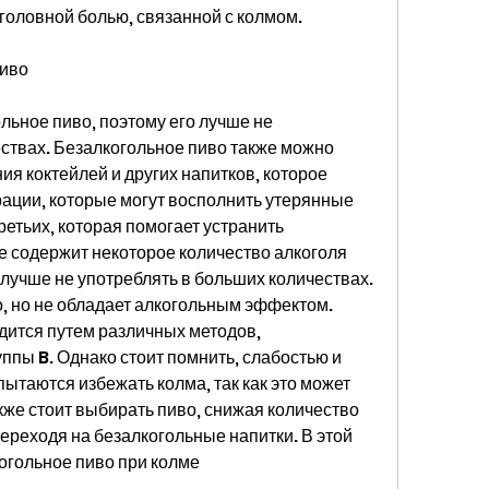
головной болью, связанной с колмом.
пиво
льное пиво, поэтому его лучше не 
ствах. Безалкогольное пиво также можно 
я коктейлей и других напитков, которое 
ации, которые могут восполнить утерянные 
етьих, которая помогает устранить 
е содержит некоторое количество алкоголя 
 лучше не употреблять в больших количествах. 
 но не обладает алкогольным эффектом. 
ится путем различных методов, 
ппы B. Однако стоит помнить, слабостью и 
ытаются избежать колма, так как это может 
же стоит выбирать пиво, снижая количество 
ереходя на безалкогольные напитки. В этой 
огольное пиво при колме