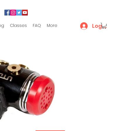
Log In
og
Classes
FAQ
More