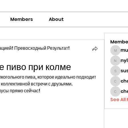
Members
About
Membe
цией! Превосходный Результат!
mumbai
ny
е пиво при колме
nylaha
su
sussie
когольного пива, которое идеально подходит 
ch
коллективной встречи с друзьями. 
chamc
усы прямо сейчас!
ch
cheon
See All