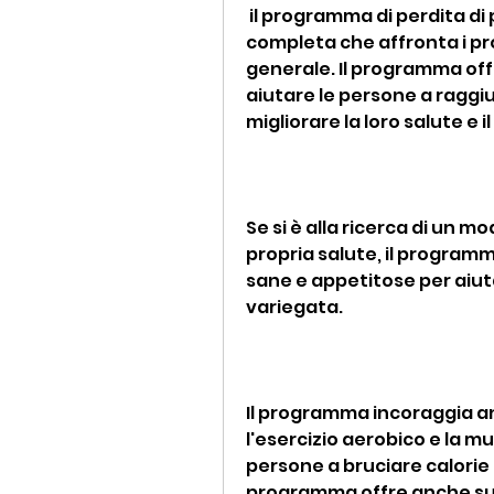
 il programma di perdita di peso della città Oklahoma è un'iniziativa 
completa che affronta i prob
generale. Il programma offr
aiutare le persone a raggiun
migliorare la loro salute e 
Se si è alla ricerca di un m
propria salute, il programm
sane e appetitose per aiuta
variegata.
Il programma incoraggia anch
l'esercizio aerobico e la mu
persone a bruciare calorie e
programma offre anche sug