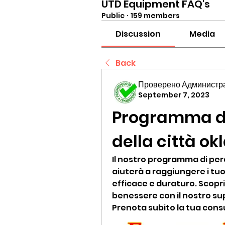
UTD Equipment FAQ's
Public
·
159 members
Discussion
Media
Back
Проверено Администра
September 7, 2023
Programma di 
della città o
Il nostro programma di perd
aiuterà a raggiungere i tuo
efficace e duraturo. Scopri 
benessere con il nostro su
Prenota subito la tua cons