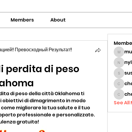
Members
About
Membe
цией! Превосходный Результат!
mumbai
ny
perdita di peso 
nylaha
su
sussie
klahoma
ch
chamc
ita di peso della città Oklahoma ti 
ch
cheon
i obiettivi di dimagrimento in modo 
See All
come migliorare la tua salute e il tuo 
pporto professionale e personalizzato. 
ulenza gratuita!