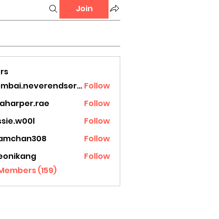
Join
rs
mumbai.neverendservices
Follow
.neverendservices
laharper.rae
Follow
rper.rae
ssie.w00l
Follow
.w00l
amchan308
Follow
han308
eonikang
Follow
ikang
 Members (159)