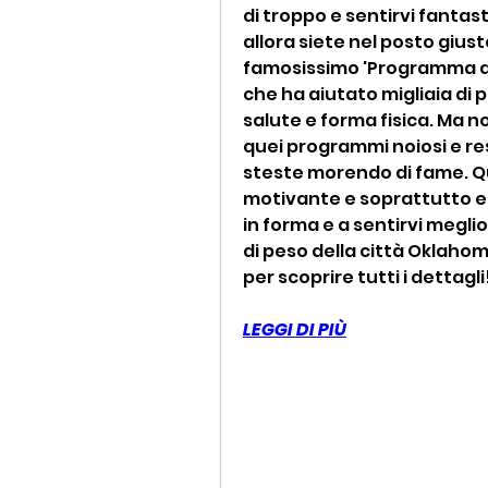
di troppo e sentirvi fantast
allora siete nel posto giust
famosissimo 'Programma di 
che ha aiutato migliaia di p
salute e forma fisica. Ma no
quei programmi noiosi e res
steste morendo di fame. Q
motivante e soprattutto ef
in forma e a sentirvi megli
di peso della città Oklahom
per scoprire tutti i dettagli
LEGGI DI PIÙ