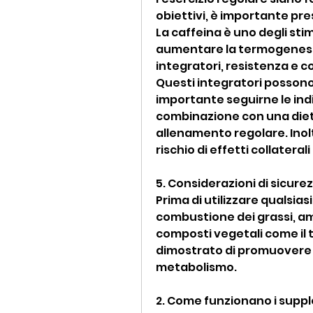
obiettivi, è importante pre
La caffeina è uno degli sti
aumentare la termogenesi e l
integratori, resistenza e c
Questi integratori possono 
importante seguirne le indic
combinazione con una diet
allenamento regolare. Inol
rischio di effetti collateral
5. Considerazioni di sicure
Prima di utilizzare qualsia
combustione dei grassi, am
composti vegetali come il t
dimostrato di promuovere l
metabolismo.
2. Come funzionano i suppl