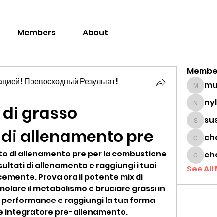
Members
About
Membe
цией! Превосходный Результат!
mumbai
ny
di grasso 
nylaha
su
sussie
di allenamento pre
ch
chamc
nto di allenamento pre per la combustione 
ch
cheon
isultati di allenamento e raggiungi i tuoi 
See All
ocemente. Prova ora il potente mix di 
molare il metabolismo e bruciare grassi in 
 performance e raggiungi la tua forma 
ace integratore pre-allenamento.