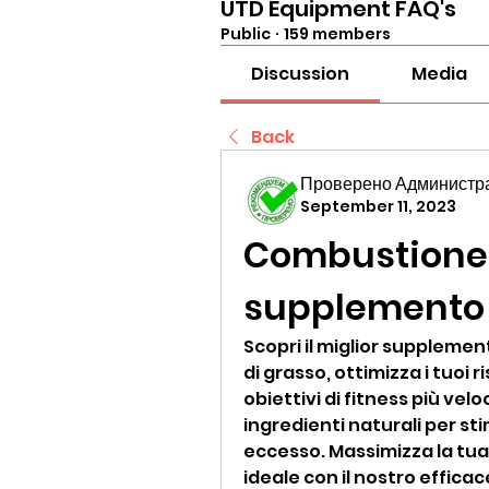
UTD Equipment FAQ's
Public
·
159 members
Discussion
Media
Back
Проверено Администра
September 11, 2023
Combustione 
supplemento 
Scopri il miglior suppleme
di grasso, ottimizza i tuoi r
obiettivi di fitness più vel
ingredienti naturali per sti
eccesso. Massimizza la tua
ideale con il nostro effic