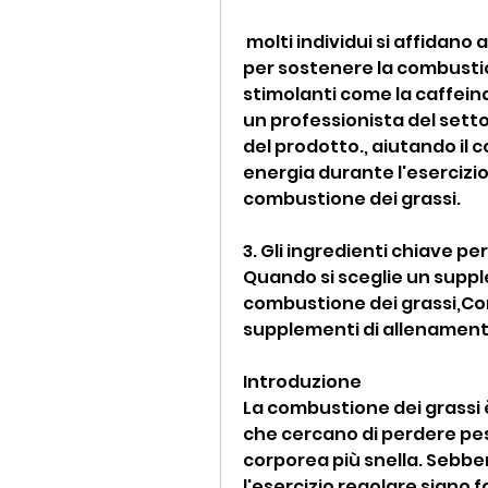
 molti individui si affidano anche ai supplementi di allenamento pre 
per sostenere la combustione
stimolanti come la caffeina
un professionista del settor
del prodotto., aiutando il c
energia durante l'esercizio
combustione dei grassi.
3. Gli ingredienti chiave p
Quando si sceglie un suppl
combustione dei grassi,Comb
supplementi di allenament
Introduzione
La combustione dei grassi è 
che cercano di perdere pe
corporea più snella. Sebben
l'esercizio regolare siano