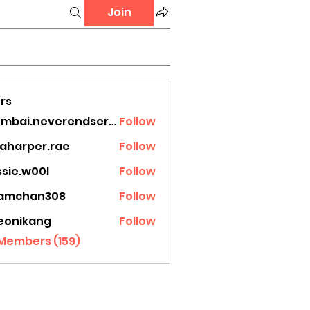
Join
rs
mumbai.neverendservices
Follow
.neverendservices
laharper.rae
Follow
rper.rae
ssie.w00l
Follow
.w00l
amchan308
Follow
han308
eonikang
Follow
ikang
 Members (159)