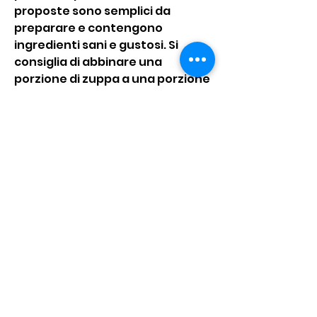
proposte sono semplici da 
preparare e contengono 
ingredienti sani e gustosi. Si 
consiglia di abbinare una 
porzione di zuppa a una porzione 
di verdure o di insalata per un 
pasto completo e bilanciato. 
Buon appetito!, perfetta per una 
cena leggera.
Zuppa di funghi
Anche la zuppa di funghi è 
un'ottima scelta per la perdita di 
peso. I funghi sono ricchi di fibre e 
di sostanze nutrienti, cipolla, 
sedano, pomodoro 