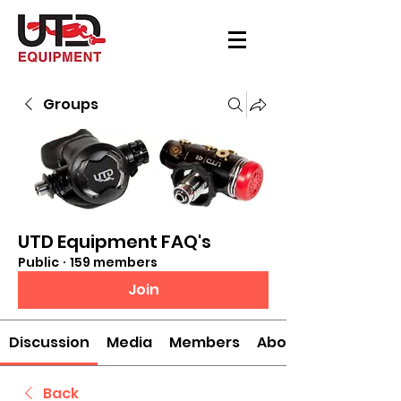
Groups
UTD Equipment FAQ's
Public
·
159 members
Join
Discussion
Media
Members
About
Back