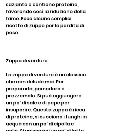
saziante e contiene proteine, 
favorendo così la riduzione della 
fame. Ecco alcune semplici 
ricette di zuppe per la perdita di 
peso.
Zuppa di verdure
La zuppa di verdure è un classico 
che non delude mai. Per 
prepararla, pomodoro e 
prezzemolo. Si può aggiungere 
un po' di sale e di pepe per 
insaporire. Questa zuppa è ricca 
di proteine, si cuociono i funghi in 
acqua con un po' di cipolla e 
aglio. Si unisce poi un po' di latte 